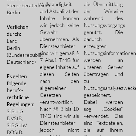
Vollständigkeit
die Übermittlung
Steuerberaterkammer
und Aktualität der
der Website
Berlin
Inhalte können
während des
wir jedoch keine
Nutzungsvorgangs
Verliehen
Gewähr
genutzt. Die
durch:
übernehmen. Als
dadurch
Land
Diensteanbieter
erzeugten
Berlin
sind wir gemäß §
Nutzungsinformatione
(Bundesrepublik
7 Abs.1 TMG für
werden an
Deutschland)
eigene Inhalte auf
unseren Server
diesen Seiten
übertragen und
Es gelten
nach den
zu
folgende
allgemeinen
Nutzungsanalysezweck
berufs­
Gesetzen
gespeichert.
rechtliche
verantwortlich.
Dabei werden
Regelungen:
Nach §§ 8 bis 10
sog. „Cookies“
StBerG,
TMG sind wir als
verwendet. Das
DVStB,
Diensteanbieter
sind Textdateien,
StBGebV,
jedoch nicht
die auf Ihrem
BOStB.