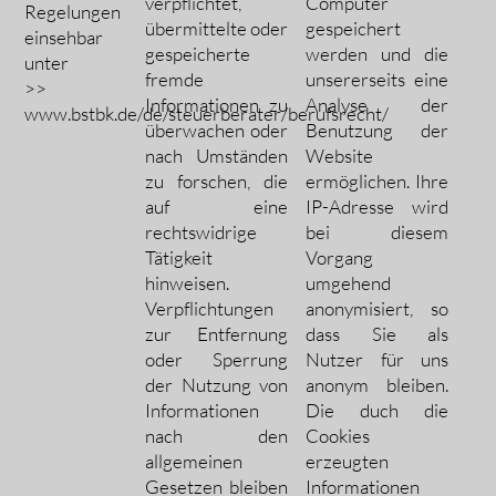
verpflichtet,
Computer
Regelungen
übermittelte oder
gespeichert
einsehbar
gespeicherte
werden und die
unter
fremde
unsererseits eine
>>
Informationen zu
Analyse der
www.bstbk.de/de/steuerberater/berufsrecht/
überwachen oder
Benutzung der
nach Umständen
Website
zu forschen, die
ermöglichen. Ihre
auf eine
IP-Adresse wird
rechtswidrige
bei diesem
Tätigkeit
Vorgang
hinweisen.
umgehend
Verpflichtungen
anonymisiert, so
zur Entfernung
dass Sie als
oder Sperrung
Nutzer für uns
der Nutzung von
anonym bleiben.
Informationen
Die duch die
nach den
Cookies
allgemeinen
erzeugten
Gesetzen bleiben
Informationen