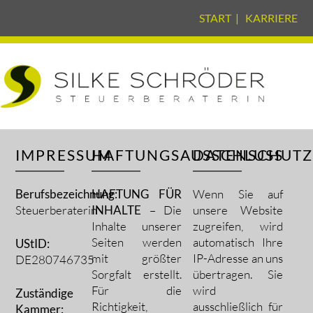
START
|
KARRIERE
IMPRESSUM
HAFTUNGSAUSSCHLUSS
DATENSCHUT
Berufsbezeichnung:
HAFTUNG FÜR
Wenn Sie auf
Steuerberaterin
INHALTE
– Die
unsere Website
Inhalte unserer
zugreifen, wird
Seiten werden
automatisch Ihre
UStID:
mit größter
IP-Adresse an uns
DE280746735
Sorgfalt erstellt.
übertragen. Sie
Für die
wird
Zuständige
Richtigkeit,
ausschließlich für
Kammer: